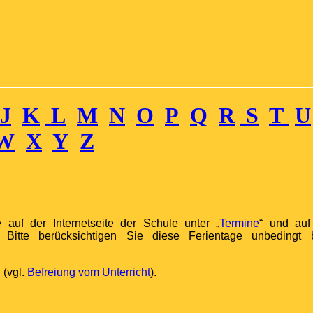
J
K
L
M
N
O
P
Q
R
S
T
U
W
X
Y
Z
 auf der Internetseite der Schule unter „
Termine
“ und auf
Bitte berücksichtigen Sie diese Ferientage unbedingt b
 (vgl.
Befreiung vom Unterricht
).