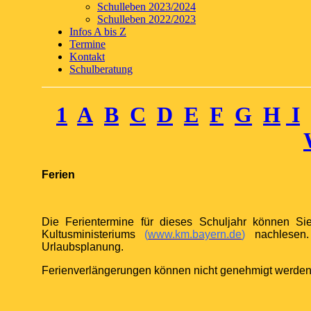
Schulleben 2023/2024
Schulleben 2022/2023
Infos A bis Z
Termine
Kontakt
Schulberatung
1
A
B
C
D
E
F
G
H
I
Ferien
Die Ferientermine für dieses Schuljahr können Sie
Kultusministeriums
(
www.km.bayern.de
)
nachlesen. 
Urlaubsplanung.
Ferienverlängerungen können nicht genehmigt werden