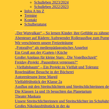
Schulleben 2023/2024
Schulleben 2022/2023
Infos A bis Z
Termine
Kontakt
Schulberatung
„Der Wutvulkan“ – So lernen Kinder, ihre Gefühle zu zähmen
Abenteuer auf Rädern: Aufregender Rollerausflug zum Pump
Wir verschönern unsere Freizeiträume
„Fotorallye“ als medienpädagogisches Angebot
Ein Gruß aus der (Garten-) Küche
Großer Applaus für kleine Stars: „Die Vogelhochzeit“
Freiday-Projekt „Pausenbrot vergessen?“
„Vielfaltsbaum“ – Ein Projekt zu Vielfalt und Toleranz
Regelmäßige Besuche in der Bücherei
Autorenlesung Irene Margil
Vielfaltfrühstück der Klasse 2a
Ausflug mit den Streitschlichtern und Streitschlichterinnen 
Die Klassen 1a und 1b besuchten das Planetarium
Theater Maskara
Unsere Streitschlichterinnen und Streitschlichter im Schulja
Großes Nikolausfrühstück in der 4a