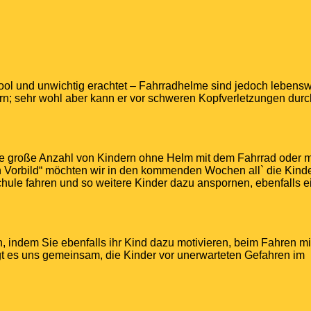
ol und unwichtig erachtet – Fahrradhelme sind jedoch lebenswi
ern; sehr wohl aber kann er vor schweren Kopfverletzungen dur
eine große Anzahl von Kindern ohne Helm mit dem Fahrrad oder 
in Vorbild“ möchten wir in den kommenden Wochen all` die Kind
chule fahren und so weitere Kinder dazu anspornen, ebenfalls e
en, indem Sie ebenfalls ihr Kind dazu motivieren, beim Fahren m
gt es uns gemeinsam, die Kinder vor unerwarteten Gefahren im