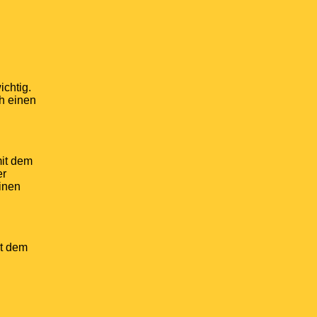
chtig.
ch einen
mit dem
er
inen
it dem